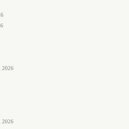
26
26
5, 2026
5, 2026