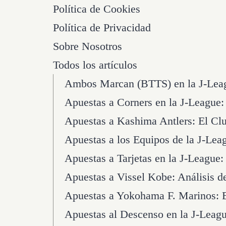
Política de Cookies
Política de Privacidad
Sobre Nosotros
Todos los artículos
Ambos Marcan (BTTS) en la J-Leagu
Apuestas a Corners en la J-League:
Apuestas a Kashima Antlers: El Cl
Apuestas a los Equipos de la J-Leag
Apuestas a Tarjetas en la J-League:
Apuestas a Vissel Kobe: Análisis d
Apuestas a Yokohama F. Marinos: E
Apuestas al Descenso en la J-Leag