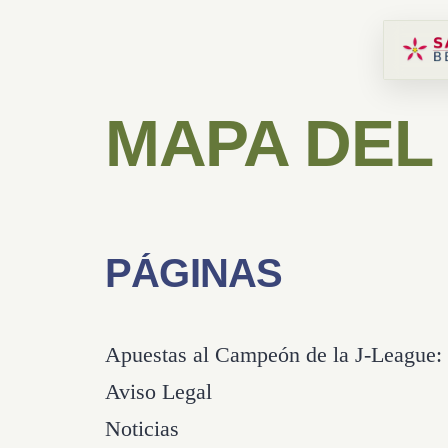
MAPA DEL 
Apuestas
de la J-L
de los Pr
PÁGINAS
Japonese
Apuestas al Campeón de la J-League: 
Aviso Legal
Dónde Ve
España: H
Streamin
Noticias
Complet