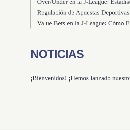
Over/Under en la J-League: Estadís
Regulación de Apuestas Deportivas
Value Bets en la J-League: Cómo E
NOTICIAS
¡Bienvenidos! ¡Hemos lanzado nuestro 