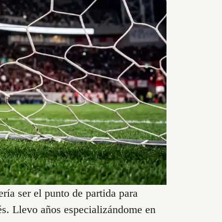
ría ser el punto de partida para
nés. Llevo años especializándome en