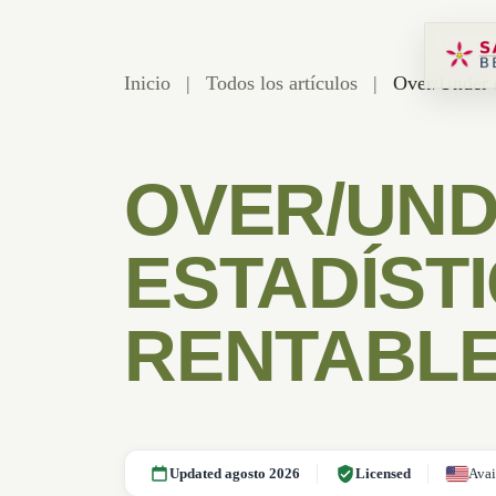
Inicio
|
Todos los artículos
|
Over/Under e
OVER/UND
Apuestas
ESTADÍSTI
de la J-L
de los Pr
Japonese
RENTABL
Dónde Ve
España: H
Streamin
Updated agosto 2026
Licensed
Avai
Complet