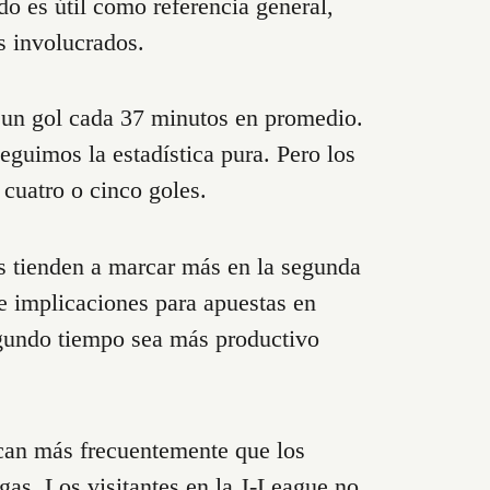
o es útil como referencia general,
s involucrados.
a un gol cada 37 minutos en promedio.
seguimos la estadística pura. Pero los
cuatro o cinco goles.
es tienden a marcar más en la segunda
ne implicaciones para apuestas en
segundo tiempo sea más productivo
rcan más frecuentemente que los
igas. Los visitantes en la J-League no