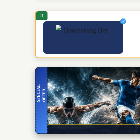
#1
S
P
E
C
I
A
L
O
F
F
E
R