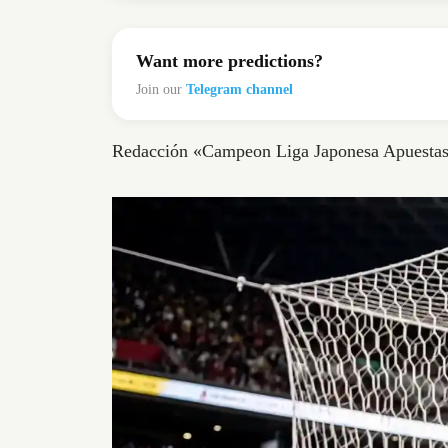
Want more predictions?
Join our
Telegram channel
Redacción «Campeon Liga Japonesa Apuesta