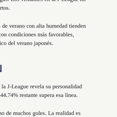
rtos.
os de verano con alta humedad tienden
 con condiciones más favorables,
ico del verano japonés.
N
e la J-League revela su personalidad
 44.74% restante supera esa línea.
mo de muchos goles. La realidad es