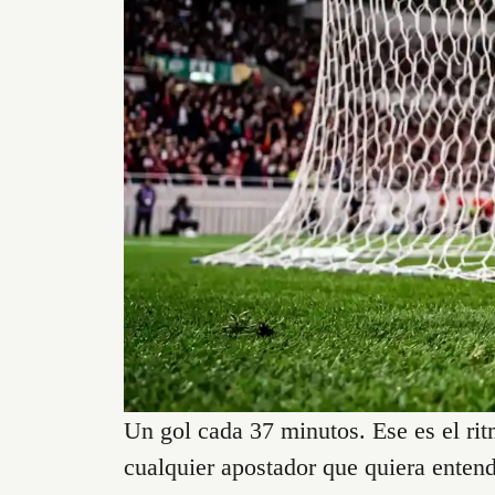
Un gol cada 37 minutos. Ese es el rit
cualquier apostador que quiera enten