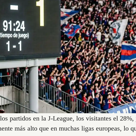
os partidos en la J-League, los visitantes el 28%,
ente más alto que en muchas ligas europeas, lo q