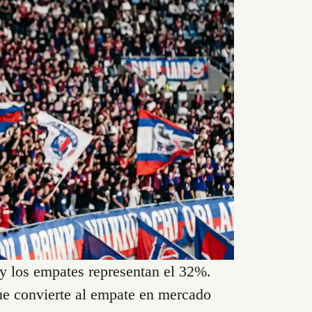
 y los empates representan el 32%.
ue convierte al empate en mercado