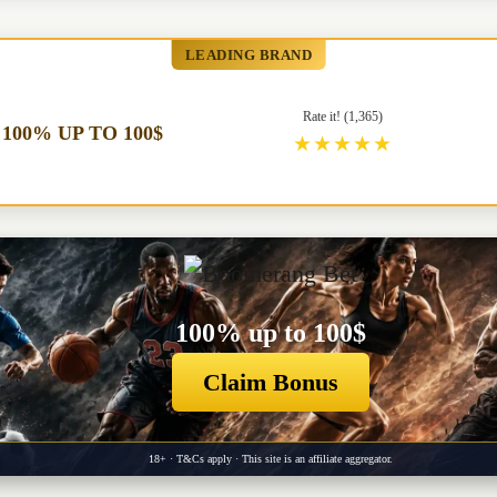
LEADING BRAND
Rate it! (1,365)
100% UP TO 100$
★★★★★
100% up to 100$
Claim Bonus
18+ · T&Cs apply · This site is an affiliate aggregator.