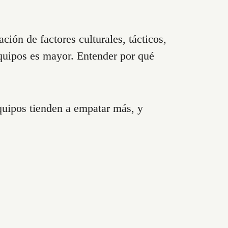
ción de factores culturales, tácticos,
equipos es mayor. Entender por qué
equipos tienden a empatar más, y