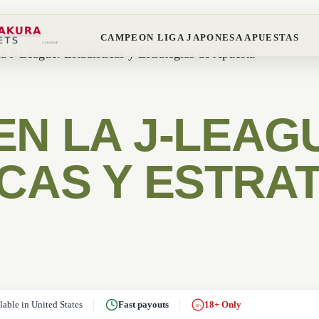
CAMPEON LIGA JAPONESA APUESTAS
a J-League: Estadísticas y Estrategias de Apuesta
EN LA J-LEAG
 a los Equipos
Mercados de Apuestas en
Estadísticas de la J-
Estrategias de A
ICAS Y ESTRA
eague: Análisis
la J-League: Guía de
League para Apuestas:
para la Liga Jap
incipales Clubes
Over/Under, Hándicap
Datos, Tendencias y
Cómo Encontrar
s
Asiático y BTTS
Métricas Clave
la J-League
r la J-League en
Todos los artículos
Noticias
orarios,
g y Calendario
lable in United States
Fast payouts
18+ Only
18+
o