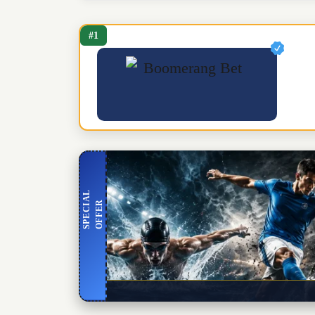
#1
S
P
E
C
I
A
L
O
F
F
E
R