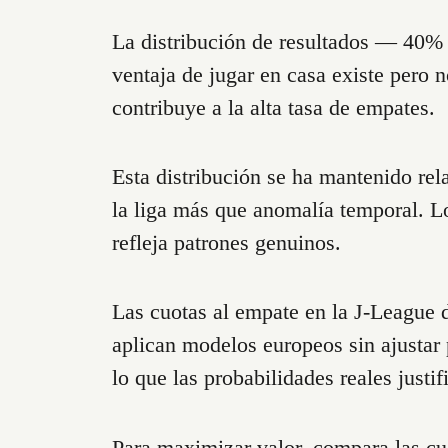
La distribución de resultados — 40% 
ventaja de jugar en casa existe pero n
contribuye a la alta tasa de empates.
Esta distribución se ha mantenido rela
la liga más que anomalía temporal. L
refleja patrones genuinos.
Las cuotas al empate en la J-League d
aplican modelos europeos sin ajustar
lo que las probabilidades reales justif
Para maximizar valor, compara las cu