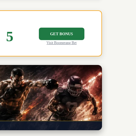
5
GET BONUS
Visit Boomerang Bet