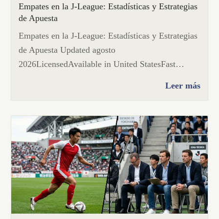
Empates en la J-League: Estadísticas y Estrategias
de Apuesta
Empates en la J-League: Estadísticas y Estrategias
de Apuesta Updated agosto
2026LicensedAvailable in United StatesFast…
Leer más