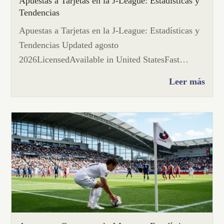
Apuestas a Tarjetas en la J-League: Estadísticas y
Tendencias
Apuestas a Tarjetas en la J-League: Estadísticas y
Tendencias Updated agosto
2026LicensedAvailable in United StatesFast…
Leer más