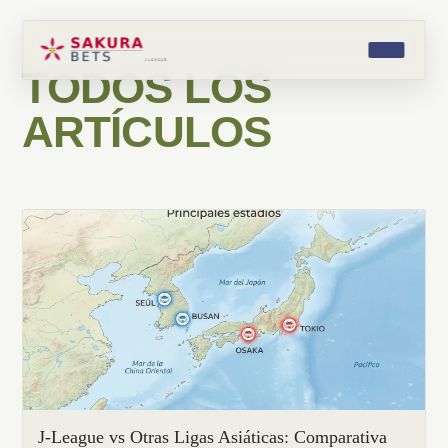
TODOS LOS
ARTÍCULOS
Apuestas a los Equipos de la J-
Mercados de Apuestas en la J-
League: Análisis de los Principales
League: Guía de Over/Under,
Clubes Japoneses
Hándicap Asiático y BTTS
J-League vs Otras Ligas Asiáticas: Comparativa