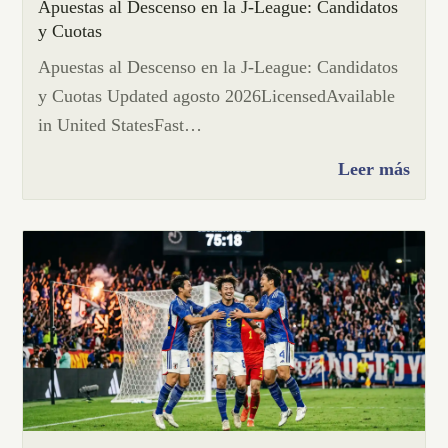
Apuestas al Descenso en la J-League: Candidatos
y Cuotas
Apuestas al Descenso en la J-League: Candidatos
y Cuotas Updated agosto 2026LicensedAvailable
in United StatesFast…
Leer más