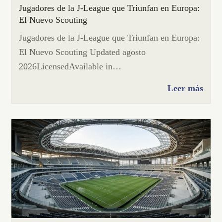
Jugadores de la J-League que Triunfan en Europa:
El Nuevo Scouting
Jugadores de la J-League que Triunfan en Europa:
El Nuevo Scouting Updated agosto
2026LicensedAvailable in…
Leer más