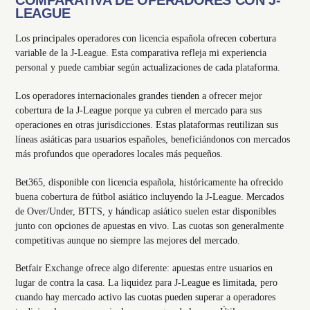
COMPARATIVA DE OPERADORES CON J-
LEAGUE
Los principales operadores con licencia española ofrecen cobertura
variable de la J-League. Esta comparativa refleja mi experiencia
personal y puede cambiar según actualizaciones de cada plataforma.
Los operadores internacionales grandes tienden a ofrecer mejor
cobertura de la J-League porque ya cubren el mercado para sus
operaciones en otras jurisdicciones. Estas plataformas reutilizan sus
líneas asiáticas para usuarios españoles, beneficiándonos con mercados
más profundos que operadores locales más pequeños.
Bet365, disponible con licencia española, históricamente ha ofrecido
buena cobertura de fútbol asiático incluyendo la J-League. Mercados
de Over/Under, BTTS, y hándicap asiático suelen estar disponibles
junto con opciones de apuestas en vivo. Las cuotas son generalmente
competitivas aunque no siempre las mejores del mercado.
Betfair Exchange ofrece algo diferente: apuestas entre usuarios en
lugar de contra la casa. La liquidez para J-League es limitada, pero
cuando hay mercado activo las cuotas pueden superar a operadores