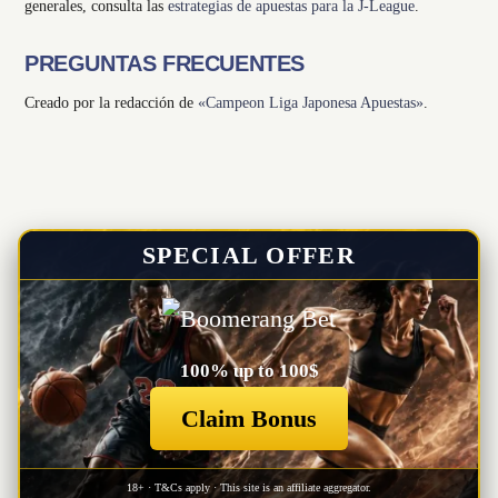
generales, consulta las
estrategias de apuestas para la J-League
.
PREGUNTAS FRECUENTES
Creado por la redacción de
«Campeon Liga Japonesa Apuestas»
.
SPECIAL OFFER
100% up to 100$
Claim Bonus
18+ · T&Cs apply · This site is an affiliate aggregator.