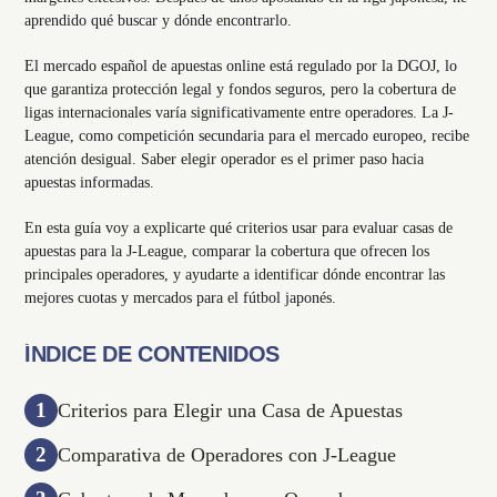
aprendido qué buscar y dónde encontrarlo.
El mercado español de apuestas online está regulado por la DGOJ, lo
que garantiza protección legal y fondos seguros, pero la cobertura de
ligas internacionales varía significativamente entre operadores. La J-
League, como competición secundaria para el mercado europeo, recibe
atención desigual. Saber elegir operador es el primer paso hacia
apuestas informadas.
En esta guía voy a explicarte qué criterios usar para evaluar casas de
apuestas para la J-League, comparar la cobertura que ofrecen los
principales operadores, y ayudarte a identificar dónde encontrar las
mejores cuotas y mercados para el fútbol japonés.
ÍNDICE DE CONTENIDOS
Criterios para Elegir una Casa de Apuestas
Comparativa de Operadores con J-League