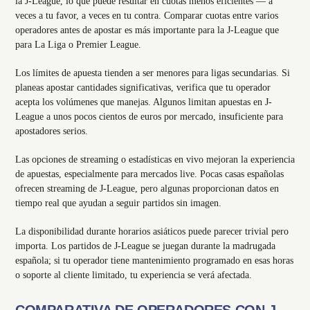
la J-League, lo que puede resultar en cuotas menos eficientes — a
veces a tu favor, a veces en tu contra. Comparar cuotas entre varios
operadores antes de apostar es más importante para la J-League que
para La Liga o Premier League.
Los límites de apuesta tienden a ser menores para ligas secundarias. Si
planeas apostar cantidades significativas, verifica que tu operador
acepta los volúmenes que manejas. Algunos limitan apuestas en J-
League a unos pocos cientos de euros por mercado, insuficiente para
apostadores serios.
Las opciones de streaming o estadísticas en vivo mejoran la experiencia
de apuestas, especialmente para mercados live. Pocas casas españolas
ofrecen streaming de J-League, pero algunas proporcionan datos en
tiempo real que ayudan a seguir partidos sin imagen.
La disponibilidad durante horarios asiáticos puede parecer trivial pero
importa. Los partidos de J-League se juegan durante la madrugada
española; si tu operador tiene mantenimiento programado en esas horas
o soporte al cliente limitado, tu experiencia se verá afectada.