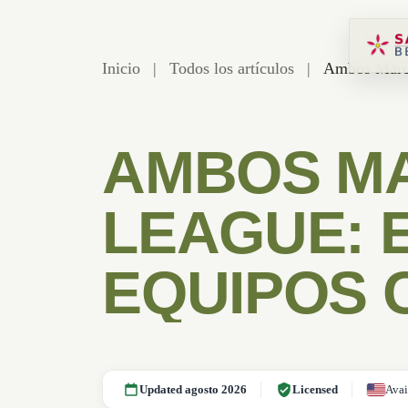
Inicio
|
Todos los artículos
|
Ambos Marca
AMBOS MA
Apuestas
LEAGUE: 
de la J-L
de los Pr
Japonese
EQUIPOS 
Dónde Ve
España: H
Streamin
Updated agosto 2026
Licensed
Avai
Complet