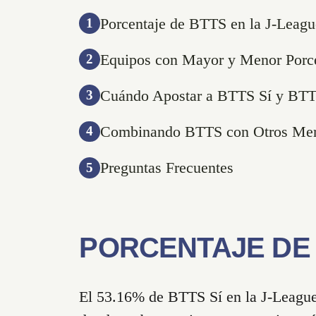
Porcentaje de BTTS en la J-Leagu
Equipos con Mayor y Menor Porc
Cuándo Apostar a BTTS Sí y BT
Combinando BTTS con Otros Me
Preguntas Frecuentes
PORCENTAJE DE 
El 53.16% de BTTS Sí en la J-League 