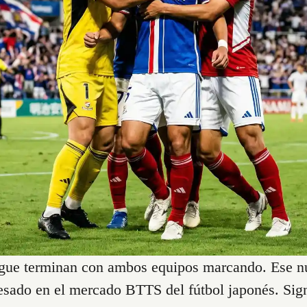
eague terminan con ambos equipos marcando. Ese n
esado en el mercado BTTS del fútbol japonés. Sign