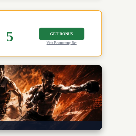
5
GET BONUS
Visit Boomerang Bet