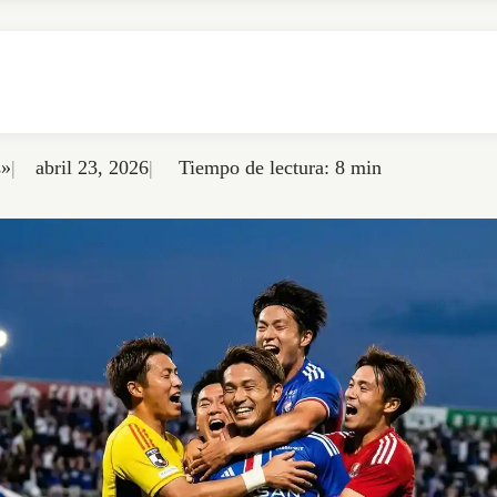
s»
abril 23, 2026
Tiempo de lectura: 8 min