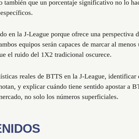
 también que un porcentaje significativo no lo hac
específicos.
o en la J-League porque ofrece una perspectiva di
mbos equipos serán capaces de marcar al menos un
que el ruido del 1X2 tradicional oscurece.
dísticas reales de BTTS en la J-League, identifica
notan, y explicar cuándo tiene sentido apostar a 
 mercado, no solo los números superficiales.
ENIDOS