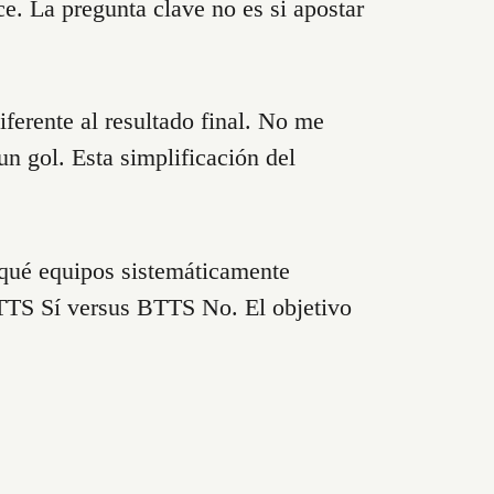
e. La pregunta clave no es si apostar
ferente al resultado final. No me
 gol. Esta simplificación del
r qué equipos sistemáticamente
BTTS Sí versus BTTS No. El objetivo