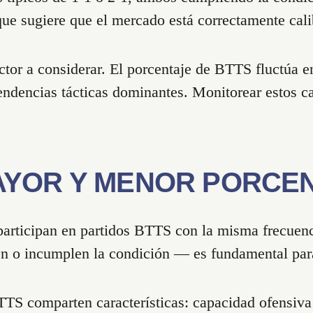
 que sugiere que el mercado está correctamente cali
actor a considerar. El porcentaje de BTTS fluctúa 
 tendencias tácticas dominantes. Monitorear estos 
AYOR Y MENOR PORCEN
participan en partidos BTTS con la misma frecuenc
 o incumplen la condición — es fundamental para 
TTS comparten características: capacidad ofensiv