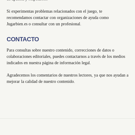
Si experimentas problemas relacionados con el juego, te
recomendamos contactar con organizaciones de ayuda como
Jugarbien.es o consultar con un profesional.
CONTACTO
Para consultas sobre nuestro contenido, correcciones de datos o
colaboraciones editoriales, puedes contactarnos a través de los medios
indicados en nuestra página de información legal.
Agradecemos los comentarios de nuestros lectores, ya que nos ayudan a
mejorar la calidad de nuestro contenido.