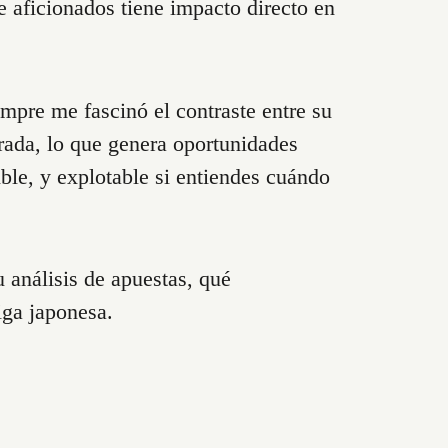
e aficionados tiene impacto directo en
mpre me fascinó el contraste entre su
rada, lo que genera oportunidades
ible, y explotable si entiendes cuándo
 análisis de apuestas, qué
iga japonesa.