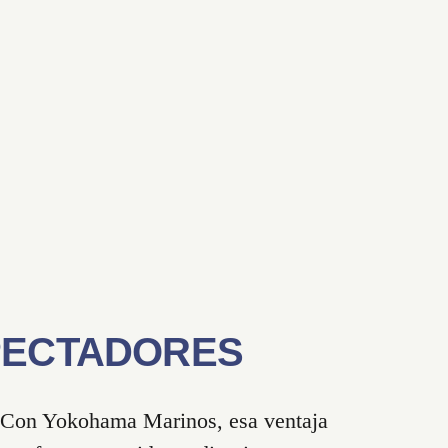
SPECTADORES
s. Con Yokohama Marinos, esa ventaja