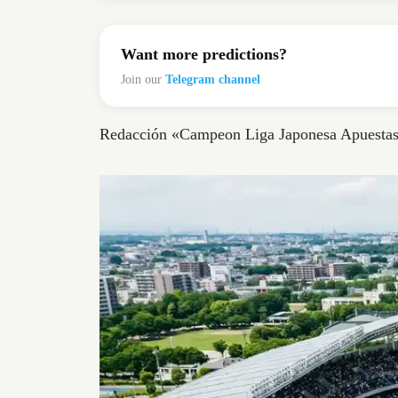
Want more predictions?
Join our
Telegram channel
Redacción «Campeon Liga Japonesa Apuesta