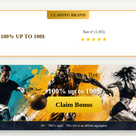
LEADING BRAND
Rate it! (1,365)
100% UP TO 100$
★★★★★
100% up to 100$
Claim Bonus
18+ · T&Cs apply · This site is an affiliate aggregator.