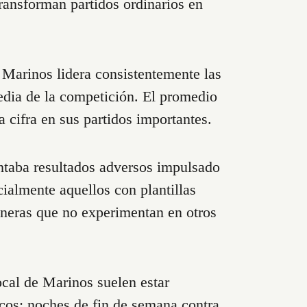
ransforman partidos ordinarios en
 Marinos lidera consistentemente las
edia de la competición. El promedio
a cifra en sus partidos importantes.
ntaba resultados adversos impulsado
cialmente aquellos con plantillas
neras que no experimentan en otros
local de Marinos suelen estar
icos: noches de fin de semana contra