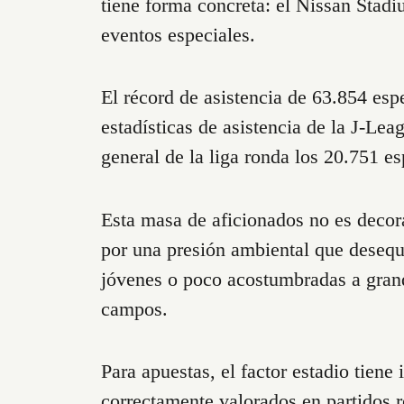
tiene forma concreta: el Nissan Stad
eventos especiales.
El récord de asistencia de 63.854 es
estadísticas de asistencia de la J-L
general de la liga ronda los 20.751 es
Esta masa de aficionados no es deco
por una presión ambiental que desequi
jóvenes o poco acostumbradas a grand
campos.
Para apuestas, el factor estadio tiene
correctamente valorados en partidos r