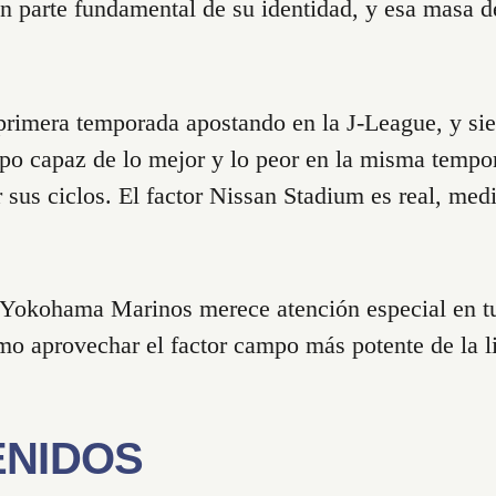
en parte fundamental de su identidad, y esa masa d
rimera temporada apostando en la J-League, y sie
uipo capaz de lo mejor y lo peor en la misma tempo
 sus ciclos. El factor Nissan Stadium es real, med
é Yokohama Marinos merece atención especial en tu
mo aprovechar el factor campo más potente de la l
ENIDOS