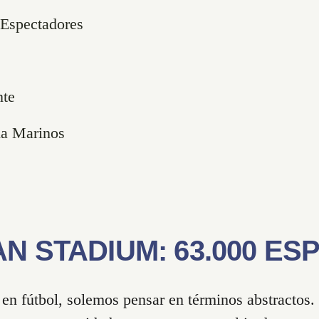
 Espectadores
nte
a Marinos
AN STADIUM: 63.000 E
 en fútbol, solemos pensar en términos abstracto