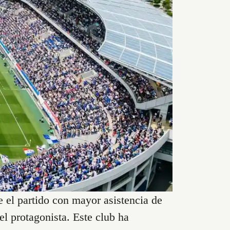
e el partido con mayor asistencia de
l protagonista. Este club ha