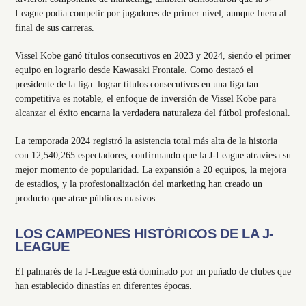
League podía competir por jugadores de primer nivel, aunque fuera al
final de sus carreras.
Vissel Kobe ganó títulos consecutivos en 2023 y 2024, siendo el primer
equipo en lograrlo desde Kawasaki Frontale. Como destacó el
presidente de la liga: lograr títulos consecutivos en una liga tan
competitiva es notable, el enfoque de inversión de Vissel Kobe para
alcanzar el éxito encarna la verdadera naturaleza del fútbol profesional.
La temporada 2024 registró la asistencia total más alta de la historia
con 12,540,265 espectadores, confirmando que la J-League atraviesa su
mejor momento de popularidad. La expansión a 20 equipos, la mejora
de estadios, y la profesionalización del marketing han creado un
producto que atrae públicos masivos.
LOS CAMPEONES HISTÓRICOS DE LA J-
LEAGUE
El palmarés de la J-League está dominado por un puñado de clubes que
han establecido dinastías en diferentes épocas.