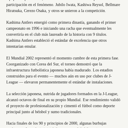
participación en el fenómeno. Jubilo Iwata, Kashiwa Reysol, Bellmare
Hiratsuka, Cerezo Osaka, y otros se unieron a la competición.
Kashima Antlers emergió como primera dinastía, ganando el primer
campeonato en 1996 e iniciando una racha que eventualmente les
convertiría en el club más laureado de la historia con 9 títulos.
Kashima Antlers estableció el estándar de excelencia que otros
intentarían emular.
El Mundial 2002 representó el momento cumbre de esta primera fase.
Coorganizado con Corea del Sur, el torneo demostró que la
infraestructura futbolística japonesa había madurado. Los estadios
construidos para el evento — muchos aún en uso por clubes de J-
League — elevaron permanentemente el estándar de instalaciones.
La selección japonesa, nutrida de jugadores formados en la J-League,
alcanzó octavos de final en su propio Mundial. Ese rendimiento validó
el proyecto de profesionalización y cimentó el fútbol como deporte
principal junto al béisbol y sumo tradicionales.
Hacia finales de los 90 y principios de 2000, algunas burbujas