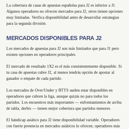
La cobertura de casas de apuestas españolas para J2 es inferior a J1.
Algunos operadores no ofrecen mercados para J2; otros tienen opciones
muy limitadas. Verifica disponibilidad antes de desarrollar estrategias
para la segunda división.
MERCADOS DISPONIBLES PARA J2
Los mercados de apuestas para J2 son más limitados que para J1 pero
existen opciones en operadores principales.
El mercado de resultado 1X2 es el más consistentemente disponible. Si
tu casa de apuestas cubre J2, al menos tendrás opción de apostar al
ganador o empate de cada partido.
Los mercados de Over/Under y BTTS suelen estar disponibles en
operadores que cubren la liga, aunque quizás no para todos los
partidos. Los encuentros más importantes — enfrentamientos de arriba
de tabla, derbis — tienen mejor cobertura que partidos menores.
El hándicap asiático para J2 tiene disponibilidad variable. Operadores
con fuerte presencia en mercados asiáticos lo ofrecen; operadores más