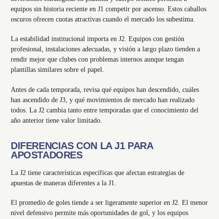
equipos sin historia reciente en J1 competir por ascenso. Estos caballos
oscuros ofrecen cuotas atractivas cuando el mercado los subestima.
La estabilidad institucional importa en J2. Equipos con gestión
profesional, instalaciones adecuadas, y visión a largo plazo tienden a
rendir mejor que clubes con problemas internos aunque tengan
plantillas similares sobre el papel.
Antes de cada temporada, revisa qué equipos han descendido, cuáles
han ascendido de J3, y qué movimientos de mercado han realizado
todos. La J2 cambia tanto entre temporadas que el conocimiento del
año anterior tiene valor limitado.
DIFERENCIAS CON LA J1 PARA
APOSTADORES
La J2 tiene características específicas que afectan estrategias de
apuestas de maneras diferentes a la J1.
El promedio de goles tiende a ser ligeramente superior en J2. El menor
nivel defensivo permite más oportunidades de gol, y los equipos