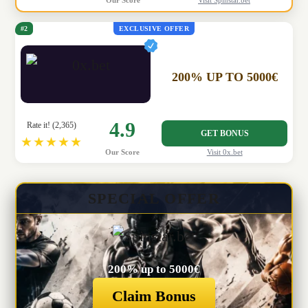
#2
EXCLUSIVE OFFER
Estadísticas de la J-League para
Estrategias de Apuestas para la Liga
Apuestas: Datos, Tendencias y
Japonesa: Cómo Encontrar Value en
Métricas Clave
la J-League
200% UP TO 5000€
4.9
Rate it! (2,365)
GET BONUS
★★★★★
Our Score
Visit 0x.bet
Dónde Ver la J-League en España:
Todos los artículos
SPECIAL OFFER
Horarios, Streaming y Calendario
Completo
200% up to 5000€
Claim Bonus