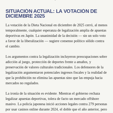
SITUACIÓN ACTUAL: LA VOTACIÓN DE
DICIEMBRE 2025
La votación de la Dieta Nacional en diciembre de 2025 cerró, al menos
temporalmente, cualquier esperanza de legalización amplia de apuestas
deportivas en Japón. La unanimidad de la decisión — sin un solo voto
a favor de la liberalización — sugiere consenso político sólido contra
el cambio.
Los argumentos contra la legalización incluyeron preocupaciones sobre
adicción al juego, protección de deportes frente a amaños, y
preservación de valores culturales tradicionales. Los defensores de la
legalización argumentaron potenciales ingresos fiscales y la realidad de
que la prohibición no elimina las apuestas sino que las empuja hacia
mercados no regulados.
La ironía de la situación es evidente. Mientras el gobierno rechaza
legalizar apuestas deportivas, tolera de facto un mercado offshore
masivo. La policía japonesa inició acciones legales contra 279 personas
por usar casinos online durante 2024, el doble que el año anterior, pero