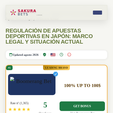
Inicio
|
Todos los artículos
|
Regulación de Apuestas Deportivas en
Japón: Marco Legal y Situación Actual
REGULACIÓN DE APUESTAS
DEPORTIVAS EN JAPÓN: MARCO
LEGAL Y SITUACIÓN ACTUAL
Updated agosto 2026
18+
#1
LEADING BRAND
Apuestas a los Equipos de la J-
Mercados de Apuestas en la J-
League: Análisis de los Principales
League: Guía de Over/Under,
Clubes Japoneses
Hándicap Asiático y BTTS
100% UP TO 100$
5
Rate it! (1,365)
GET BONUS
★★★★★
Our Score
Visit Boomerang Bet