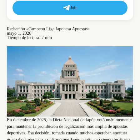
Join
Noticias
Redacción «Campeon Liga Japonesa Apuestas»
mayo 1, 2026
Tiempo de lectura: 7 min
En diciembre de 2025, la Dieta Nacional de Japón votó unánimemente
para mantener la prohibición de legalización más amplia de apuestas
deportivas. Esa decisión, tomada cuando muchos esperaban apertura
gradual del mercado, confirmó que Japón continuará siendo territorio