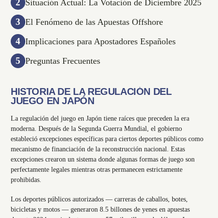
Situación Actual: La Votación de Diciembre 2025
El Fenómeno de las Apuestas Offshore
Implicaciones para Apostadores Españoles
Preguntas Frecuentes
HISTORIA DE LA REGULACIÓN DEL
JUEGO EN JAPÓN
La regulación del juego en Japón tiene raíces que preceden la era
moderna. Después de la Segunda Guerra Mundial, el gobierno
estableció excepciones específicas para ciertos deportes públicos como
mecanismo de financiación de la reconstrucción nacional. Estas
excepciones crearon un sistema donde algunas formas de juego son
perfectamente legales mientras otras permanecen estrictamente
prohibidas.
Los deportes públicos autorizados — carreras de caballos, botes,
bicicletas y motos — generaron 8.5 billones de yenes en apuestas