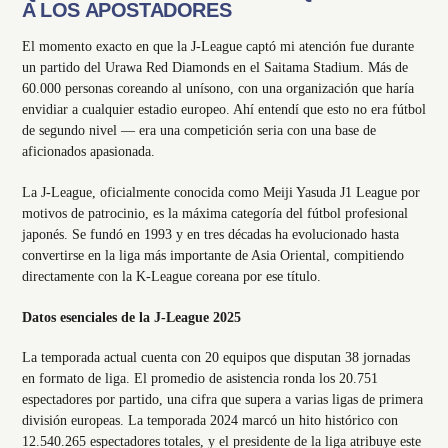
A LOS APOSTADORES
El momento exacto en que la J-League captó mi atención fue durante
un partido del Urawa Red Diamonds en el Saitama Stadium. Más de
60.000 personas coreando al unísono, con una organización que haría
envidiar a cualquier estadio europeo. Ahí entendí que esto no era fútbol
de segundo nivel — era una competición seria con una base de
aficionados apasionada.
La J-League, oficialmente conocida como Meiji Yasuda J1 League por
motivos de patrocinio, es la máxima categoría del fútbol profesional
japonés. Se fundó en 1993 y en tres décadas ha evolucionado hasta
convertirse en la liga más importante de Asia Oriental, compitiendo
directamente con la K-League coreana por ese título.
Datos esenciales de la J-League 2025
La temporada actual cuenta con 20 equipos que disputan 38 jornadas
en formato de liga. El promedio de asistencia ronda los 20.751
espectadores por partido, una cifra que supera a varias ligas de primera
división europeas. La temporada 2024 marcó un hito histórico con
12.540.265 espectadores totales, y el presidente de la liga atribuye este