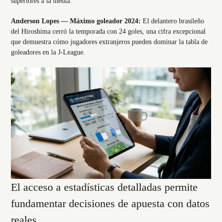
superiores a la media.
Anderson Lopes — Máximo goleador 2024:
El delantero brasileño
del Hiroshima cerró la temporada con 24 goles, una cifra excepcional
que demuestra cómo jugadores extranjeros pueden dominar la tabla de
goleadores en la J-League.
El acceso a estadísticas detalladas permite
fundamentar decisiones de apuesta con datos
reales