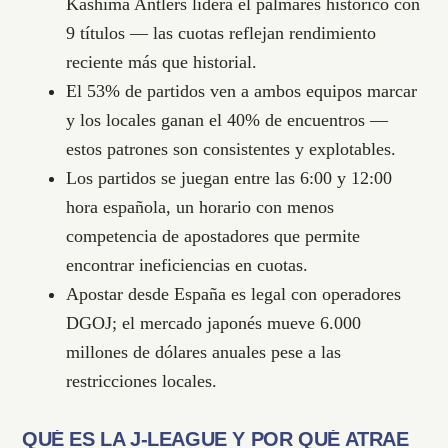
Kashima Antlers lidera el palmarés histórico con
9 títulos — las cuotas reflejan rendimiento
reciente más que historial.
El 53% de partidos ven a ambos equipos marcar
y los locales ganan el 40% de encuentros —
estos patrones son consistentes y explotables.
Los partidos se juegan entre las 6:00 y 12:00
hora española, un horario con menos
competencia de apostadores que permite
encontrar ineficiencias en cuotas.
Apostar desde España es legal con operadores
DGOJ; el mercado japonés mueve 6.000
millones de dólares anuales pese a las
restricciones locales.
QUÉ ES LA J-LEAGUE Y POR QUÉ ATRAE