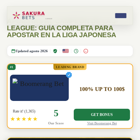
APUESTAS AL CAMPEÓN DE LA J-
LEAGUE: GUÍA COMPLETA PARA
APOSTAR EN LA LIGA JAPONESA
Updated agosto 2026
18+
#1
LEADING BRAND
Apuestas a los Equipos de la J-
Mercados de Apuestas en la J-
100% UP TO 100$
League: Análisis de los Principales
League: Guía de Over/Under,
Clubes Japoneses
Hándicap Asiático y BTTS
5
Rate it! (1,365)
GET BONUS
★★★★★
Our Score
Visit Boomerang Bet