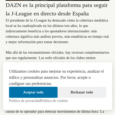
DAZN es la principal plataforma para seguir
la J-League en directo desde España
El presidente de la J-League ha destacado cómo la cobertura mediática
local se ha cuadruplicado en los últimos tres años, lo que
indirectamente beneficia a los apostadores internacionales: más
cobertura significa más análisis previos, más estadísticas en tiempo real
y mejor información para tomar decisiones.
Más allá de las retransmisiones oficiales, hay recursos complementarios
que uso regularmente. Las webs oficiales de los clubes emiten
contenido previo y posterior a los partidos, los medios deportivos
japoneses — aunque en japonés — ofrecen análisis tácticos detallados,
Utilizamos cookies para mejorar su experiencia, analizar el
y plataformas de estadísticas como Sofascore o FlashScore cubren la J-
tráfico y personalizar anuncios. Por favor, acepte o
League con datos en tiempo real que permiten hacer apuestas en
configure sus preferencias.
14:43
directo informadas.
Aceptar todo
Rechazar todo
Para los apostadores que priorizan el seguimiento en vivo, la clave está
en tener múltiples fuentes abiertas: el streaming del partido si está
Política de privacidad
Política de cookies
disponible, una plataforma de estadísticas en tiempo real, y acceso a las
cuotas de tu operador para detectar movimientos de última hora. La