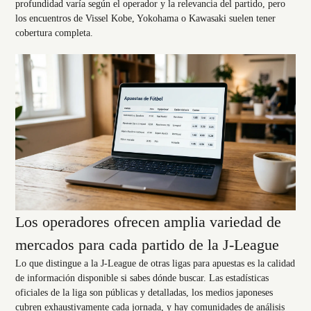
profundidad varía según el operador y la relevancia del partido, pero
los encuentros de Vissel Kobe, Yokohama o Kawasaki suelen tener
cobertura completa.
Los operadores ofrecen amplia variedad de
mercados para cada partido de la J-League
Lo que distingue a la J-League de otras ligas para apuestas es la calidad
de información disponible si sabes dónde buscar. Las estadísticas
oficiales de la liga son públicas y detalladas, los medios japoneses
cubren exhaustivamente cada jornada, y hay comunidades de análisis