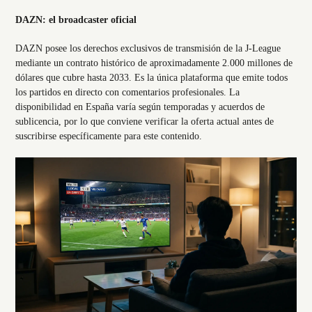
DAZN: el broadcaster oficial
DAZN posee los derechos exclusivos de transmisión de la J-League
mediante un contrato histórico de aproximadamente 2.000 millones de
dólares que cubre hasta 2033. Es la única plataforma que emite todos
los partidos en directo con comentarios profesionales. La
disponibilidad en España varía según temporadas y acuerdos de
sublicencia, por lo que conviene verificar la oferta actual antes de
suscribirse específicamente para este contenido.