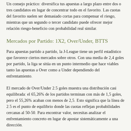
Un consejo práctico: diversifica tus apuestas a largo plazo entre dos o
tres candidatos en lugar de concentrar todo en el favorito. Las cuotas
del favorito suelen ser demasiado cortas para compensar el riesgo,
mientras que un segundo o tercer candidato puede ofrecer mejor
relación riesgo-beneficio con probabilidad real similar.
Mercados por Partido: 1X2, Over/Under, BTTS
Para apuestas partido a partido, la J-League tiene un perfil estadístico
que favorece ciertos mercados sobre otros. Con una media de 2,4 goles
por partido, la liga se sitúa en un punto intermedio que hace viables
tanto las apuestas a Over como a Under dependiendo del
enfrentamiento.
El mercado de Over/Under 2.5 goles muestra una distribución casi
equilibrada: el 65,26% de los partidos terminan con más de 1,5 goles,
pero el 55,26% acaban con menos de 2,5. Esto significa que la línea de
2.5 es el punto de equilibrio donde las cuotas reflejan probabilidades
cercanas al 50-50. Para encontrar valor, necesitas analizar el
enfrentamiento concreto en lugar de apostar sistemáticamente a una
dirección.