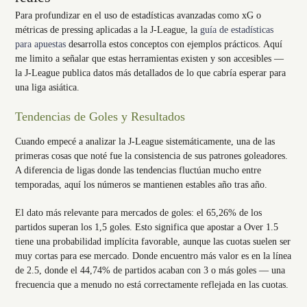
Para profundizar en el uso de estadísticas avanzadas como xG o
métricas de pressing aplicadas a la J-League, la
guía de estadísticas
para apuestas
desarrolla estos conceptos con ejemplos prácticos. Aquí
me limito a señalar que estas herramientas existen y son accesibles —
la J-League publica datos más detallados de lo que cabría esperar para
una liga asiática.
Tendencias de Goles y Resultados
Cuando empecé a analizar la J-League sistemáticamente, una de las
primeras cosas que noté fue la consistencia de sus patrones goleadores.
A diferencia de ligas donde las tendencias fluctúan mucho entre
temporadas, aquí los números se mantienen estables año tras año.
El dato más relevante para mercados de goles: el 65,26% de los
partidos superan los 1,5 goles. Esto significa que apostar a Over 1.5
tiene una probabilidad implícita favorable, aunque las cuotas suelen ser
muy cortas para ese mercado. Donde encuentro más valor es en la línea
de 2.5, donde el 44,74% de partidos acaban con 3 o más goles — una
frecuencia que a menudo no está correctamente reflejada en las cuotas.