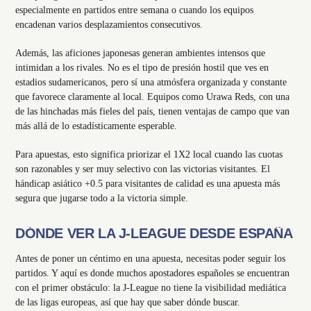
especialmente en partidos entre semana o cuando los equipos
encadenan varios desplazamientos consecutivos.
Además, las aficiones japonesas generan ambientes intensos que
intimidan a los rivales. No es el tipo de presión hostil que ves en
estadios sudamericanos, pero sí una atmósfera organizada y constante
que favorece claramente al local. Equipos como Urawa Reds, con una
de las hinchadas más fieles del país, tienen ventajas de campo que van
más allá de lo estadísticamente esperable.
Para apuestas, esto significa priorizar el 1X2 local cuando las cuotas
son razonables y ser muy selectivo con las victorias visitantes. El
hándicap asiático +0.5 para visitantes de calidad es una apuesta más
segura que jugarse todo a la victoria simple.
DÓNDE VER LA J-LEAGUE DESDE ESPAÑA
Antes de poner un céntimo en una apuesta, necesitas poder seguir los
partidos. Y aquí es donde muchos apostadores españoles se encuentran
con el primer obstáculo: la J-League no tiene la visibilidad mediática
de las ligas europeas, así que hay que saber dónde buscar.