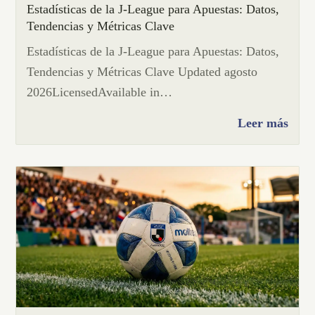
Estadísticas de la J-League para Apuestas: Datos,
Tendencias y Métricas Clave
Estadísticas de la J-League para Apuestas: Datos,
Tendencias y Métricas Clave Updated agosto
2026LicensedAvailable in…
Leer más