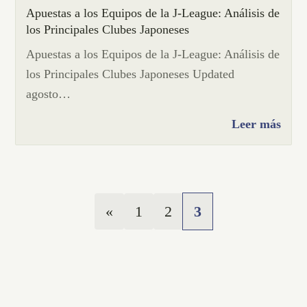
Apuestas a los Equipos de la J-League: Análisis de
los Principales Clubes Japoneses
Apuestas a los Equipos de la J-League: Análisis de
los Principales Clubes Japoneses Updated
agosto…
Leer más
«
1
2
3