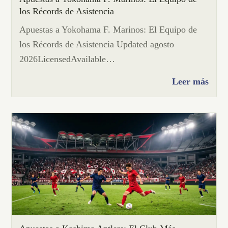
los Récords de Asistencia
Apuestas a Yokohama F. Marinos: El Equipo de
los Récords de Asistencia Updated agosto
2026LicensedAvailable…
Leer más