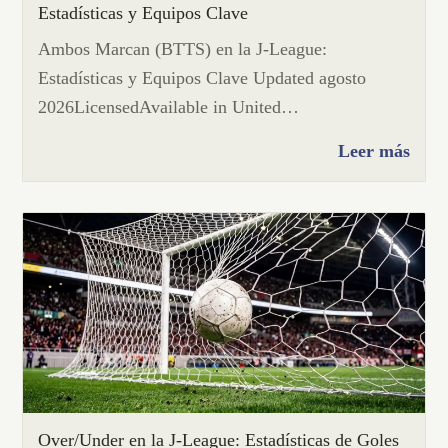
Estadísticas y Equipos Clave
Ambos Marcan (BTTS) en la J-League:
Estadísticas de la J-League para
Estrategias de Apuestas para la Liga
Apuestas: Datos, Tendencias y
Japonesa: Cómo Encontrar Value en
Estadísticas y Equipos Clave Updated agosto
Métricas Clave
la J-League
2026LicensedAvailable in United…
Leer más
Dónde Ver la J-League en España:
Todos los artículos
Horarios, Streaming y Calendario
Completo
Over/Under en la J-League: Estadísticas de Goles