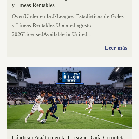
y Líneas Rentables
Over/Under en la J-League: Estadísticas de Goles
Noticias
y Líneas Rentables Updated agosto
2026LicensedAvailable in United…
Leer más
Hándicap Asiático en la J-League: Guía Completa