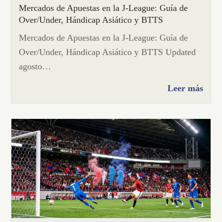
Mercados de Apuestas en la J-League: Guía de
Over/Under, Hándicap Asiático y BTTS
Mercados de Apuestas en la J-League: Guía de
Over/Under, Hándicap Asiático y BTTS Updated
agosto…
Leer más